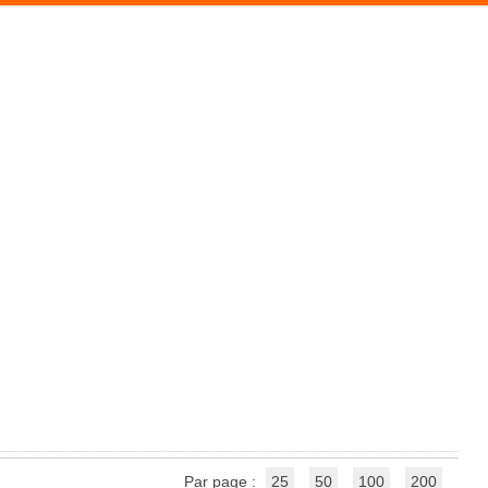
Par page :
25
50
100
200