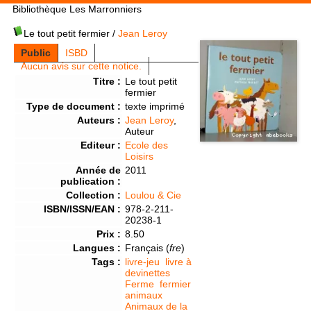
Bibliothèque Les Marronniers
Le tout petit fermier
/
Jean Leroy
Public
ISBD
Aucun avis sur cette notice.
Titre :
Le tout petit
fermier
Type de document :
texte imprimé
Auteurs :
Jean Leroy
,
Auteur
Editeur :
Ecole des
Loisirs
Année de
2011
publication :
Collection :
Loulou & Cie
ISBN/ISSN/EAN :
978-2-211-
20238-1
Prix :
8.50
Langues :
Français (
fre
)
Tags :
livre-jeu
livre à
devinettes
Ferme
fermier
animaux
Animaux de la