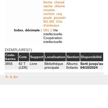
ferme
cheval
vache
chèvre
mouton
cochon
coq
poule
poussin
M1-M2
Cris
d'animaux
Index. décimale :
001.1
Vie
intellectuelle.
Coopération
intellectuelle
EXEMPLAIRES(1)
Code-
Cote
Support
Localisation
Section
Disponibilité
barres
3856
82 T
Livre
Bibliothèque
Albums
Sorti jusqu'au
(LER)
principale
Enfants
04/10/2024
A-
A
A+