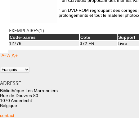
° un CD Audio proposant des thèmes varié
° un DVD-ROM regroupant des corrigés pou
prolongements et tout le matériel photoco
EXEMPLAIRES(1)
Code-barres
Cote
Support
12776
372 FR
Livre
A-
A
A+
ADRESSE
Bibliothèque Les Marronniers
Rue de Douvres 80
1070 Anderlecht
Belgique
contact