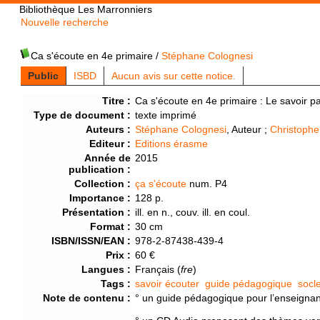
Bibliothèque Les Marronniers
Nouvelle recherche
Ca s'écoute en 4e primaire
/
Stéphane Colognesi
Public
ISBD
Aucun avis sur cette notice.
Titre :
Ca s'écoute en 4e primaire : Le savoir pa
Type de document :
texte imprimé
Auteurs :
Stéphane Colognesi
, Auteur ;
Christophe 
Editeur :
Editions érasme
Année de
2015
publication :
Collection :
ça s'écoute
num. P4
Importance :
128 p.
Présentation :
ill. en n., couv. ill. en coul.
Format :
30 cm
ISBN/ISSN/EAN :
978-2-87438-439-4
Prix :
60 €
Langues :
Français (
fre
)
Tags :
savoir écouter
guide pédagogique
socl
Note de contenu :
° un guide pédagogique pour l’enseignant