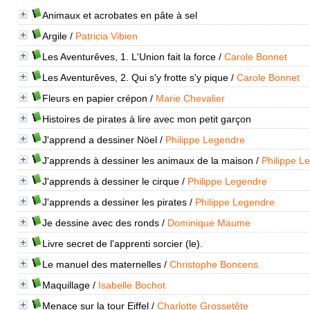
Animaux et acrobates en pâte à sel
Argile
/
Patricia Vibien
Les Aventurêves, 1. L'Union fait la force
/
Carole Bonnet
Les Aventurêves, 2. Qui s'y frotte s'y pique
/
Carole Bonnet
Fleurs en papier crépon
/
Marie Chevalier
Histoires de pirates à lire avec mon petit garçon
J'apprend a dessiner Nöel
/
Philippe Legendre
J'apprends à dessiner les animaux de la maison
/
Philippe L
J'apprends à dessiner le cirque
/
Philippe Legendre
J'apprends a dessiner les pirates
/
Philippe Legendre
Je dessine avec des ronds
/
Dominique Maume
Livre secret de l'apprenti sorcier (le).
Le manuel des maternelles
/
Christophe Boncens
Maquillage
/
Isabelle Bochot
Menace sur la tour Eiffel
/
Charlotte Grossetête